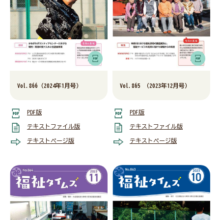
神奈川県社協公式SNS
採用情報
Vol.866（2024年1月号）
Vol.865 （2023年12月号）
所在地・連絡先
PDF版
PDF版
テキストファイル版
テキストファイル版
テキストページ版
テキストページ版
サイト内検索
Language
リンク
当サイトご利用に当たって
サイトマップ
著作権・免責事項
サイト内検索
個人情報保護について
アクセシビリティについて