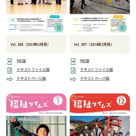
会員・関係者専用ページ
Vol.868（2024年3月号）
Vol.867（2024年2月号）
災害関連情報
PDF版
PDF版
テキストファイル版
テキストファイル版
ニュース
テキストページ版
テキストページ版
福祉タイムズ
福祉に関する図書のあっせん・紹介