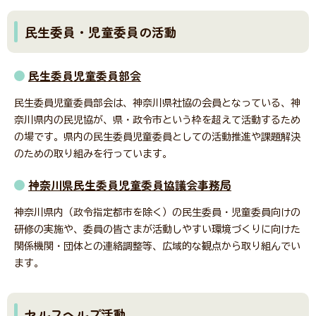
神奈川県社協公式SNS
民生委員・児童委員の活動
民生委員児童委員部会
採用情報
民生委員児童委員部会は、神奈川県社協の会員となっている、神
奈川県内の民児協が、県・政令市という枠を超えて活動するため
所在地・連絡先
の場です。県内の民生委員児童委員としての活動推進や課題解決
のための取り組みを行っています。
神奈川県民生委員児童委員協議会事務局
サイト内検索
Language
神奈川県内（政令指定都市を除く）の民生委員・児童委員向けの
研修の実施や、委員の皆さまが活動しやすい環境づくりに向けた
関係機関・団体との連絡調整等、広域的な観点から取り組んでい
リンク
当サイトご利用に当たって
ます。
サイトマップ
著作権・免責事項
サイト内検索
個人情報保護について
セルフヘルプ活動
アクセシビリティについて