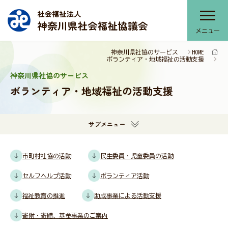
メニュー
神奈川県社協のサービス
HOME
神奈川県社協について
ボランティア・地域福祉の活動支援
神奈川県社協のサービス
ボランティア・地域福祉の活動支援
神奈川県社協のサービス
サブメニュー
部会・協議会・連絡会
市町村社協の活動
民生委員・児童委員の活動
セルフヘルプ活動
ボランティア活動
提言・本会活動推進計画
福祉教育の推進
助成事業による活動支援
寄附・寄贈、基金事業のご案内
報告書・刊行物