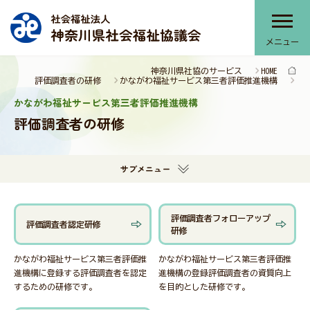
メニュー
神奈川県社協のサービス
HOME
神奈川県社協について
評価調査者の研修
かながわ福祉サービス第三者評価推進機構
かながわ福祉サービス第三者評価推進機構
評価調査者の研修
神奈川県社協のサービス
サブメニュー
部会・協議会・連絡会
評価調査者フォローアップ
評価調査者認定研修
研修
提言・本会活動推進計画
かながわ福祉サービス第三者評価推
かながわ福祉サービス第三者評価推
進機構に登録する評価調査者を認定
進機構の登録評価調査者の資質向上
するための研修です。
を目的とした研修です。
報告書・刊行物