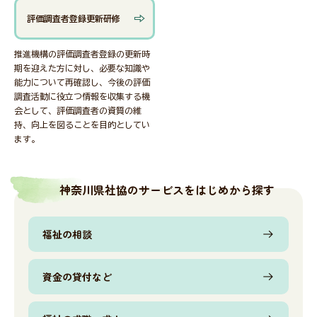
評価調査者登録更新研修
推進機構の評価調査者登録の更新時
会員・関係者専用ページ
期を迎えた方に対し、必要な知識や
能力について再確認し、今後の評価
調査活動に役立つ情報を収集する機
会として、評価調査者の資質の維
災害関連情報
持、向上を図ることを目的としてい
ます。
ニュース
神奈川県社協のサービスをはじめから探す
福祉タイムズ
福祉の相談
資金の貸付など
福祉に関する図書のあっせん・紹介