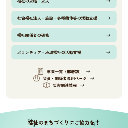
福祉の求職・求人
神奈川県社協公式SNS
社会福祉法人・施設・各種団体等の活動支援
採用情報
福祉関係者の研修
所在地・連絡先
ボランティア・地域福祉の活動支援
事業一覧（部署別）
会員・関係者専用ページ
災害関連情報
サイト内検索
Language
リンク
当サイトご利用に当たって
サイトマップ
著作権・免責事項
サイト内検索
個人情報保護について
福祉のまちづくりにご協力を！
アクセシビリティについて