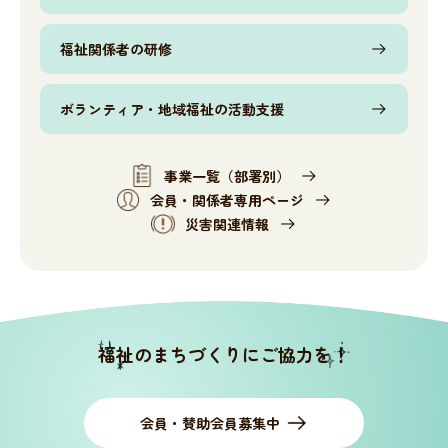
神奈川県社協公式SNS
福祉関係者の研修
ボランティア・地域福祉の活動支援
採用情報
事業一覧（部署別）
所在地・連絡先
会員・関係者専用ページ
災害関連情報
サイト内検索
Language
福祉のまちづくりにご協力を！
リンク
当サイトご利用に当たって
サイトマップ
著作権・免責事項
サイト内検索
個人情報保護について
会員・賛助会員募集中
アクセシビリティについて