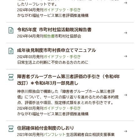
したリーフレットです。
2024年04月発刊
ガイドブック・手引き
かながわ福祉サービス第三者評価推進機構
令和5年度 市町村社協活動現況報告書
2024年04月発刊
報告書
市町村社協部会
成年後見制度市町村長申立てマニュアル
2024年03月発刊
ガイドブック・手引き
日常生活上の判断に不安のある方のために
障害者グループホーム第三者評価の手引き（令和4年
改訂）＊令和6年3月一部見直し
神奈川県独自で構築した「障害者グループホーム第三者評
価」について、サービスの振り返りを進めるための基本的視
点、評価手法や項目、指定様式類をまとめた手引きです。
2024年03月発刊
ガイドブック・手引き
かながわ福祉サービス第三者評価推進機構
住居確保給付金制度のしおり
2023年08月発刊
パンフレット
生活困窮者自立相談支援事業