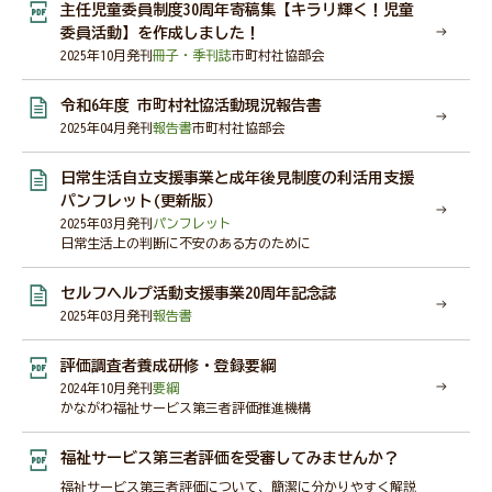
主任児童委員制度30周年寄稿集【キラリ輝く！児童
神奈川県社協公式SNS
委員活動】を作成しました！
2025年10月発刊
冊子・季刊誌
市町村社協部会
令和6年度 市町村社協活動現況報告書
採用情報
2025年04月発刊
報告書
市町村社協部会
日常生活自立支援事業と成年後見制度の利活用支援
所在地・連絡先
パンフレット(更新版）
2025年03月発刊
パンフレット
日常生活上の判断に不安のある方のために
セルフヘルプ活動支援事業20周年記念誌
2025年03月発刊
報告書
サイト内検索
Language
評価調査者養成研修・登録要綱
2024年10月発刊
要綱
リンク
当サイトご利用に当たって
かながわ福祉サービス第三者評価推進機構
サイトマップ
著作権・免責事項
サイト内検索
個人情報保護について
福祉サービス第三者評価を受審してみませんか？
アクセシビリティについて
福祉サービス第三者評価について、簡潔に分かりやすく解説