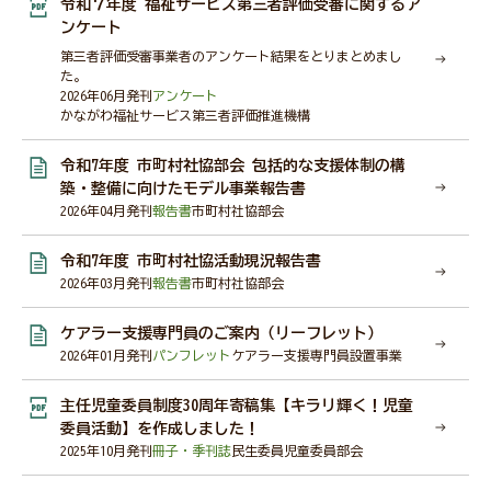
令和７年度 福祉サービス第三者評価受審に関するア
ンケート
第三者評価受審事業者のアンケート結果をとりまとめまし
た。
会員・関係者専用ページ
2026年06月発刊
アンケート
かながわ福祉サービス第三者評価推進機構
令和7年度 市町村社協部会 包括的な支援体制の構
災害関連情報
築・整備に向けたモデル事業報告書
2026年04月発刊
報告書
市町村社協部会
令和7年度 市町村社協活動現況報告書
ニュース
2026年03月発刊
報告書
市町村社協部会
ケアラー支援専門員のご案内（リーフレット）
福祉タイムズ
2026年01月発刊
パンフレット
ケアラー支援専門員設置事業
主任児童委員制度30周年寄稿集【キラリ輝く！児童
委員活動】を作成しました！
福祉に関する図書のあっせん・紹介
2025年10月発刊
冊子・季刊誌
民生委員児童委員部会