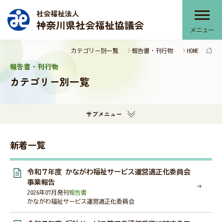
メニュー
カテゴリー別一覧
報告書・刊行物
HOME
神奈川県社協について
報告書・刊行物
カテゴリー別一覧
神奈川県社協のサービス
サブメニュー
部会・協議会・連絡会
新着一覧
令和７年度 かながわ福祉サービス運営適正化委員会
提言・本会活動推進計画
事業報告
2026年07月発刊
報告書
かながわ福祉サービス運営適正化委員会
報告書・刊行物