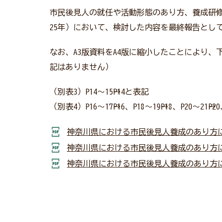
市民後見人の就任や活動形態のあり方、養成研修
25年）において、検討した内容を最終報告とし
なお、A3版資料をA4版に縮小したことにより
記はありません）
（別表3）P14～15→P14と表記
（別表4）P16～17→P16、P18～19→P18、P20～21→P2
神奈川県における市民後見人養成のあり方
神奈川県における市民後見人養成のあり方
神奈川県における市民後見人養成のあり方