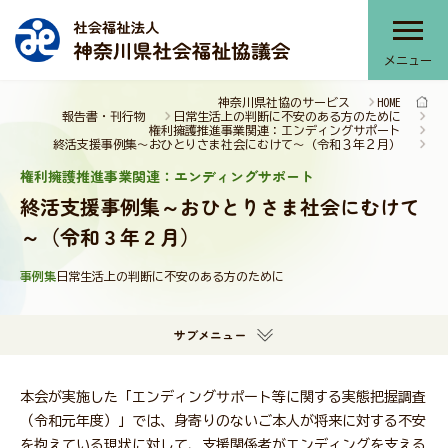
メニュー
神奈川県社協のサービス
HOME
神奈川県社協について
報告書・刊行物
日常生活上の判断に不安のある方のために
権利擁護推進事業関連：エンディングサポート
終活支援事例集～おひとりさま社会にむけて～（令和３年２月）
権利擁護推進事業関連：エンディングサポート
神奈川県社協のサービス
終活支援事例集～おひとりさま社会にむけて
～（令和３年２月）
事例集
部会・協議会・連絡会
日常生活上の判断に不安のある方のために
サブメニュー
提言・本会活動推進計画
本会が実施した「エンディングサポート等に関する実態把握調査
（令和元年度）」では、身寄りのないご本人が将来に対する不安
報告書・刊行物
を抱えている現状に対して、支援関係者がエンディングを支える