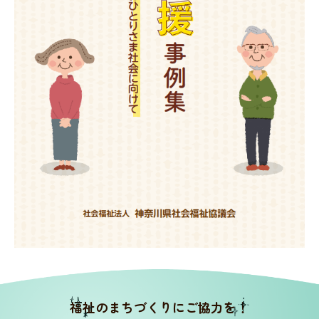
神奈川県社協公式SNS
採用情報
所在地・連絡先
サイト内検索
Language
リンク
当サイトご利用に当たって
サイトマップ
著作権・免責事項
サイト内検索
個人情報保護について
福祉のまちづくりにご協力を！
アクセシビリティについて