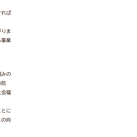
ければ
がりま
る事業
組みの
待防
社会福
ことに
スの向