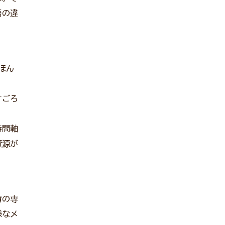
語の違
ほん
すごろ
時間軸
資源が
育の専
様なメ