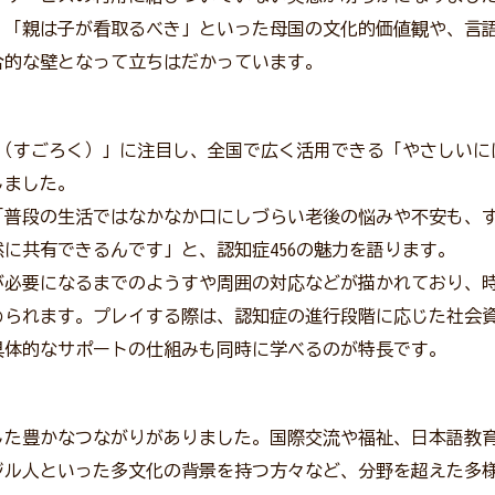
」「親は子が看取るべき」といった母国の文化的価値観や、言
合的な壁となって立ちはだかっています。
56（すごろく）」に注目し、全国で広く活用できる「やさしいに
しました。
「普段の生活ではなかなか口にしづらい老後の悩みや不安も、
に共有できるんです」と、認知症456の魅力を語ります。
必要になるまでのようすや周囲の対応などが描かれており、
められます。プレイする際は、認知症の進行段階に応じた社会
具体的なサポートの仕組みも同時に学べるのが特長です。
た豊かなつながりがありました。国際交流や福祉、日本語教
ジル人といった多文化の背景を持つ方々など、分野を超えた多