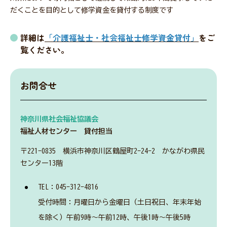
だくことを目的として修学資金を貸付する制度です
詳細は
「介護福祉士・社会福祉士修学資金貸付」
をご
会員・関係者専用ページ
覧ください。
災害関連情報
お問合せ
神奈川県社会福祉協議会
ニュース
福祉人材センター 貸付担当
〒221-0835 横浜市神奈川区鶴屋町2-24-2 かながわ県民
福祉タイムズ
センター13階
TEL：045-312-4816
福祉に関する図書のあっせん・紹介
受付時間：月曜日から金曜日（土日祝日、年末年始
を除く）午前9時～午前12時、午後1時～午後5時