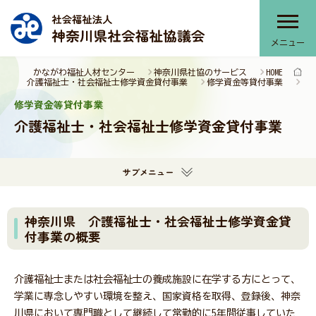
メニュー
かながわ福祉人材センター
神奈川県社協のサービス
HOME
神奈川県社協について
介護福祉士・社会福祉士修学資金貸付事業
修学資金等貸付事業
修学資金等貸付事業
介護福祉士・社会福祉士修学資金貸付事業
神奈川県社協のサービス
サブメニュー
部会・協議会・連絡会
神奈川県 介護福祉士・社会福祉士修学資金貸
付事業の概要
提言・本会活動推進計画
介護福祉士または社会福祉士の養成施設に在学する方にとって、
学業に専念しやすい環境を整え、国家資格を取得、登録後、神奈
報告書・刊行物
川県において専門職として継続して常勤的に5年間従事していた