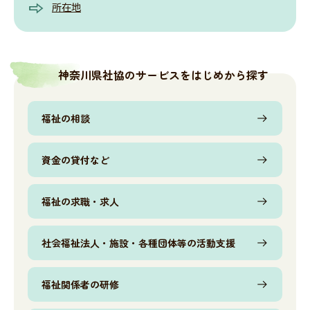
所在地
神奈川県社協公式SNS
神奈川県社協のサービスをはじめから探す
採用情報
福祉の相談
所在地・連絡先
資金の貸付など
福祉の求職・求人
サイト内検索
Language
社会福祉法人・施設・各種団体等の活動支援
リンク
当サイトご利用に当たって
サイトマップ
著作権・免責事項
福祉関係者の研修
サイト内検索
個人情報保護について
アクセシビリティについて