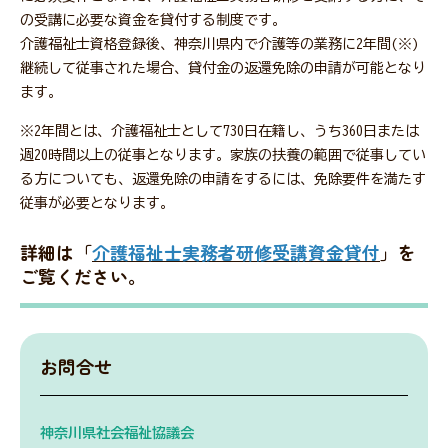
の受講に必要な資金を貸付する制度です。
介護福祉士資格登録後、神奈川県内で介護等の業務に2年間(※)
継続して従事された場合、貸付金の返還免除の申請が可能となり
会員・関係者専用ページ
ます。
※2年間とは、介護福祉士として730日在籍し、うち360日または
週20時間以上の従事となります。家族の扶養の範囲で従事してい
災害関連情報
る方についても、返還免除の申請をするには、免除要件を満たす
従事が必要となります。
詳細は「
介護福祉士実務者研修受講資金貸付
」を
ニュース
ご覧ください。
福祉タイムズ
お問合せ
福祉に関する図書のあっせん・紹介
神奈川県社会福祉協議会