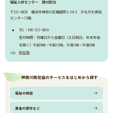
福祉人材センター 貸付担当
神奈川県社協公式SNS
〒221-0835 横浜市神奈川区鶴屋町2-24-2 かながわ県民
センター13階
採用情報
TEL：045-312-4816
受付時間：月曜日から金曜日（土日祝日、年末年始
所在地・連絡先
を除く）午前9時～午前12時、午後1時～午後5時
所在地
サイト内検索
Language
神奈川県社協のサービスをはじめから探す
福祉の相談
リンク
当サイトご利用に当たって
サイトマップ
著作権・免責事項
サイト内検索
個人情報保護について
資金の貸付など
アクセシビリティについて