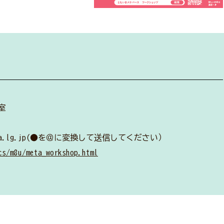
室
.kanagawa.lg.jp(●を＠に変換して送信してください）
cs/m8u/meta_workshop.html