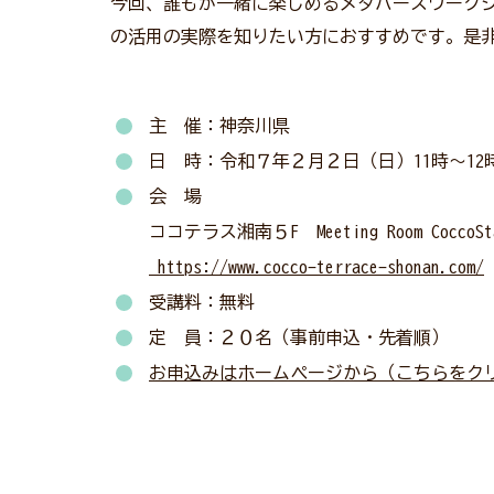
今回、誰もが一緒に楽しめるメタバースワーク
の活用の実際を知りたい方におすすめです。是
主 催：神奈川県
日 時：令和７年２月２日（日）11時～12
会 場
ココテラス湘南５F Meeting Room CoccoSta
https://www.cocco-terrace-shonan.com/
受講料：無料
定 員：２０名（事前申込・先着順）
お申込みはホームページから（こちらをク